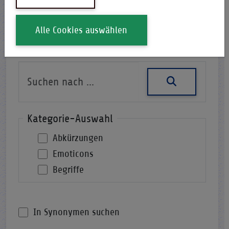
Alle Cookies auswählen
Nach einer Abkürzung suchen
Kategorie-Auswahl
Abkürzungen
Emoticons
Begriffe
In Synonymen suchen