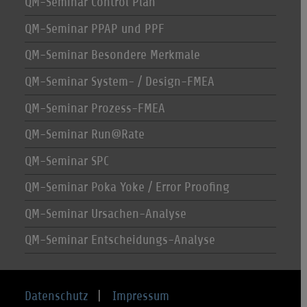
QM-Seminar Control Plan
QM-Seminar PPAP und PPF
QM-Seminar Besondere Merkmale
QM-Seminar System- / Design-FMEA
QM-Seminar Prozess-FMEA
QM-Seminar Run@Rate
QM-Seminar SPC
QM-Seminar Poka Yoke / Error Proofing
QM-Seminar Ursachen-Analyse
QM-Seminar Entscheidungs-Analyse
Datenschutz
|
Impressum