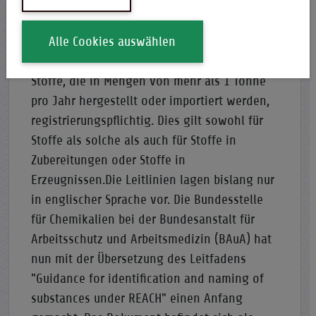
und ist am 1. Juni 2007 in Kraft getreten. Die
Europäische Union hat Leitlinien mit
ergänzenden Informationen zur Verordnung
Alle Cookies auswählen
veröffentlicht. Nach REACH sind generell
Stoffe, die in Mengen von mehr als 1 Tonne
pro Jahr hergestellt oder importiert werden,
registrierungspflichtig. Dies gilt sowohl für
Stoffe als solche als auch für Stoffe in
Zubereitungen oder Stoffe in
Erzeugnissen.Die Leitlinien lagen bislang nur
in englischer Sprache vor. Die Bundesstelle
für Chemikalien bei der Bundesanstalt für
Arbeitsschutz und Arbeitsmedizin (BAuA) hat
nun mit der Übersetzung des Leitfadens
"Guidance for identification and naming of
substances under REACH" einen Anfang