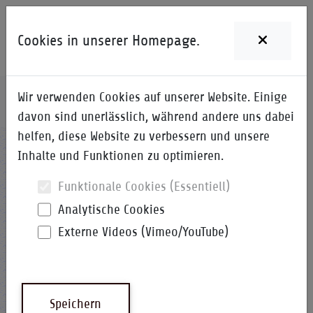
Cookies in unserer Homepage.
Wir verwenden Cookies auf unserer Website. Einige
Home
i-Qpedia
Detail zum Begriff
davon sind unerlässlich, während andere uns dabei
helfen, diese Website zu verbessern und unsere
REACH
Inhalte und Funktionen zu optimieren.
Funktionale Cookies (Essentiell)
Analytische Cookies
Externe Videos (Vimeo/YouTube)
Registrierung, Bewertung, Zulassung
(und Beschränkung) von Chemikalien
Diese neue EG-Verordnung zentralisiert und
vereinfacht das Chemikalienrecht europaweit
Speichern