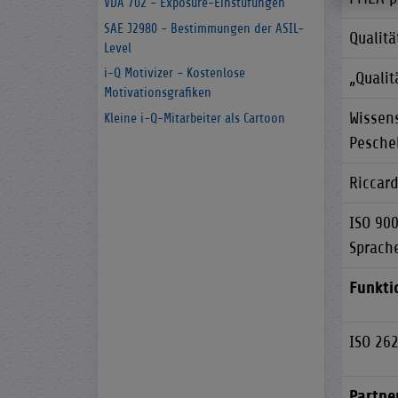
VDA 702 - Exposure-Einstufungen
SAE J2980 - Bestimmungen der ASIL-
Qualit
Level
i-Q Motivizer - Kostenlose
„Qualit
Motivationsgrafiken
Wissen
Kleine i-Q-Mitarbeiter als Cartoon
Pesche
Riccar
ISO 900
Sprach
Funkti
ISO 26
Partne