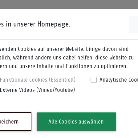
ENWISSEN
I-QPEDIA
DOWNLOADS
es in unserer Homepage.
wenden Cookies auf unserer Website. Einige davon sind
slich, während andere uns dabei helfen, diese Website zu
ern und unsere Inhalte und Funktionen zu optimieren.
 teilen mit Ihnen unse
Funktionale Cookies (Essentiell)
Analytische Coo
Externe Videos (Vimeo/YouTube)
r Liste empfehlen wir Links, zum Beispiel aus den Bereiche
n, zu schnellem Finden von Wissen sowie weiterem Nützlic
l gesucht haben - hier werden Sie es vielleicht finden:
peichern
Alle Cookies auswählen
ät
lus Akademie