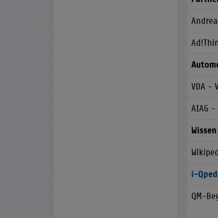
Andrea
Ad!Thi
Automo
VDA - 
AIAG -
Wissen
Wikipe
i-Qped
QM-Beg