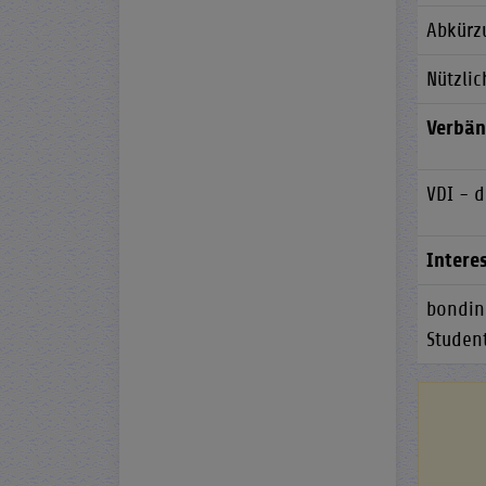
Abkürz
Nützli
Verbä
VDI - 
Intere
bonding
Studen