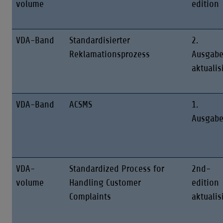
volume
edition
VDA-Band
Standardisierter
2.
Reklamationsprozess
Ausgab
aktualis
VDA-Band
ACSMS
1.
Ausgab
VDA-
Standardized Process for
2nd-
volume
Handling Customer
edition
Complaints
aktualis