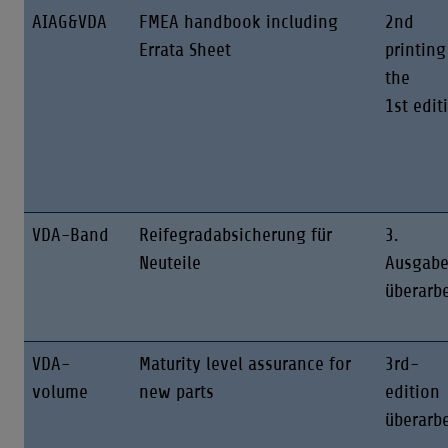
AIAG&VDA
FMEA handbook including
2nd
Errata Sheet
printing
the
1st edit
VDA-Band
Reifegradabsicherung für
3.
Neuteile
Ausgab
überarbe
VDA-
Maturity level assurance for
3rd-
volume
new parts
edition
überarbe