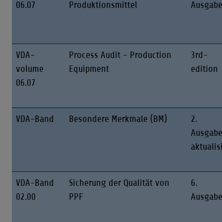
06.07
Produktionsmittel
Ausgab
VDA-
Process Audit - Production
3rd-
volume
Equipment
edition
06.07
VDA-Band
Besondere Merkmale (BM)
2.
Ausgab
aktualis
VDA-Band
Sicherung der Qualität von
6.
02.00
PPF
Ausgab