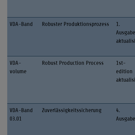
VDA-Band
Robuster Produktionsprozess
1.
Ausgab
aktualis
VDA-
Robust Production Process
1st-
volume
edition
aktualis
VDA-Band
Zuverlässigkeitssicherung
4.
03.01
Ausgab