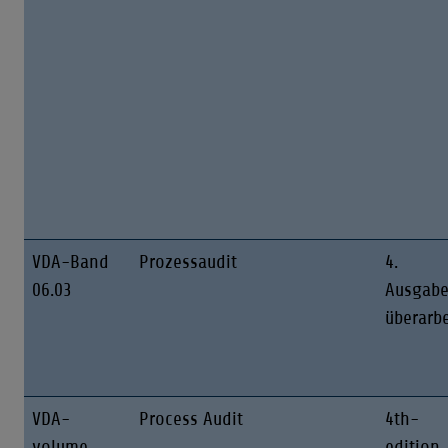
VDA-Band
Prozessaudit
4.
06.03
Ausgab
überarbe
VDA-
Process Audit
4th-
volume
edition