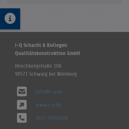
i-Q Schacht & Kollegen
Qualitätskonstruktion GmbH
Hirschbergstraße 10A
90571 Schwaig bei Nürnberg
info@i-q.de
www.i-q.de
0911 95056508