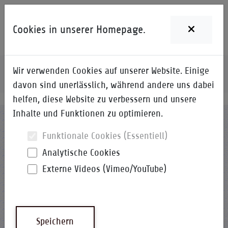
Cookies in unserer Homepage.
Wir verwenden Cookies auf unserer Website. Einige
Home
Unternehmen
Unsere Schwerpunkte
davon sind unerlässlich, während andere uns dabei
helfen, diese Website zu verbessern und unsere
Inhalte und Funktionen zu optimieren.
Funktionale Cookies (Essentiell)
Was macht die i-Q Schacht &
Analytische Cookies
Kollegen Qualitätskonstruktion
Externe Videos (Vimeo/YouTube)
GmbH?
Unsere Fachgebiete liegen in den Bereichen
Speichern
ISO 26262, der Funktionalen Sicherheit (FuSi)