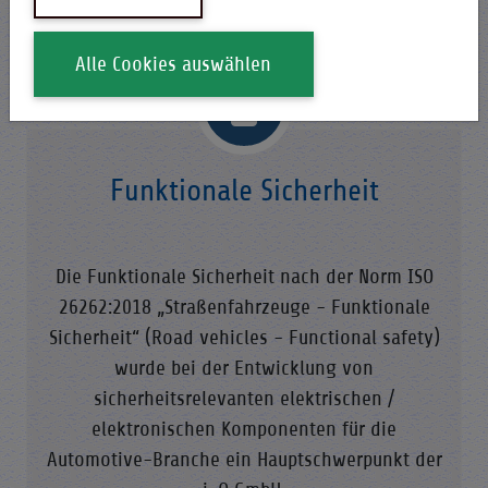
und im Qualitätsmanagement (QM).
Alle Cookies auswählen
Funktionale Sicherheit
Die Funktionale Sicherheit nach der Norm ISO
26262:2018 „Straßenfahrzeuge - Funktionale
Sicherheit“ (Road vehicles - Functional safety)
wurde bei der Entwicklung von
sicherheitsrelevanten elektrischen /
elektronischen Komponenten für die
Automotive-Branche ein Hauptschwerpunkt der