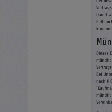
der bes
Vertrag
Damit we
Fall au
kommen
Mün
Dieses 
mündlic
Vertrags
Bei Unt
nach § 6
`Kaufmä
mündlic
Vereinba