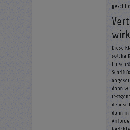
geschlo
Vert
wir
Diese Kl
solche K
Einschr
Schriftf
angeset
dann wi
festgeh
dem sich
dann in
Anforde
Gerichte