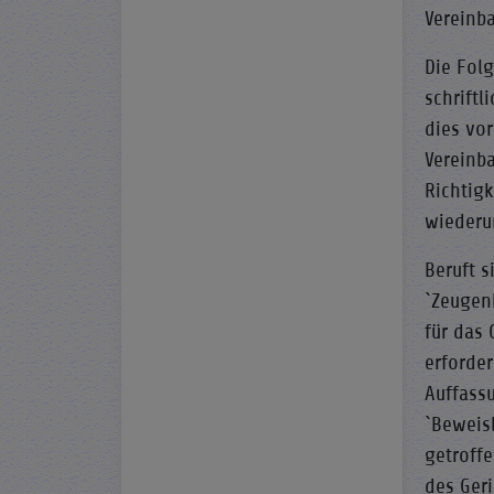
Vereinb
Die Folg
schrift
dies vo
Vereinb
Richtigk
wiederu
Beruft 
`Zeugen
für das 
erforder
Auffass
`Beweisl
getroffe
des Ger