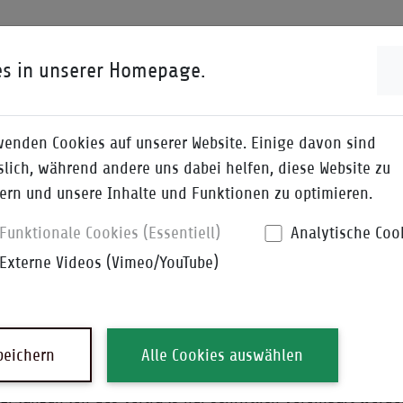
ENWISSEN
I-QPEDIA
DOWNLOADS
es in unserer Homepage.
seln und mündliche Vereinbarungen
wenden Cookies auf unserer Website. Einige davon sind
slich, während andere uns dabei helfen, diese Website zu
ern und unsere Inhalte und Funktionen zu optimieren.
Funktionale Cookies (Essentiell)
Analytische Coo
Schriftformklauseln 
Externe Videos (Vimeo/YouTube)
Vereinbarun
peichern
Alle Cookies auswählen
ftformklauseln finden sich heute in fast allen schriftliche
Ergänzungen des Vertrags nur schriftlich vereinbart werde