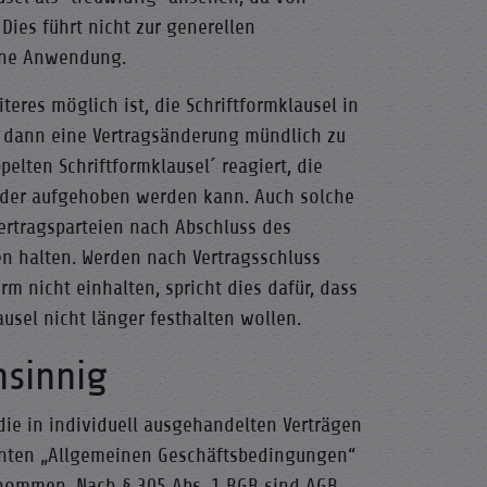
Dies führt nicht zur generellen
eine Anwendung.
eres möglich ist, die Schriftformklausel in
 dann eine Vertragsänderung mündlich zu
elten Schriftformklausel´ reagiert, die
t oder aufgehoben werden kann. Auch solche
Vertragsparteien nach Abschluss des
en halten. Werden nach Vertragsschluss
rm nicht einhalten, spricht dies dafür, dass
ausel nicht länger festhalten wollen.
nsinnig
 die in individuell ausgehandelten Verträgen
annten „Allgemeinen Geschäftsbedingungen“
genommen. Nach § 305 Abs. 1 BGB sind AGB