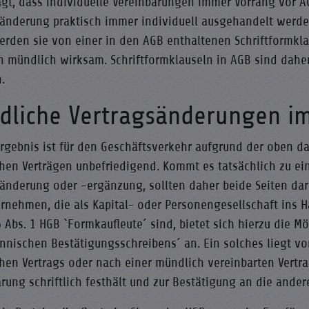
agt, dass individuelle Vereinbarungen immer Vorrang vor A
sänderung praktisch immer individuell ausgehandelt werde
rden sie von einer in den AGB enthaltenen Schriftformklau
ch mündlich wirksam. Schriftformklauseln in AGB sind dahe
.
dliche Vertragsänderungen im
Ergebnis ist für den Geschäftsverkehr aufgrund der oben d
hen Verträgen unbefriedigend. Kommt es tatsächlich zu ei
änderung oder -ergänzung, sollten daher beide Seiten dara
ernehmen, die als Kapital- oder Personengesellschaft ins 
 Abs. 1 HGB `Formkaufleute´ sind, bietet sich hierzu die 
nnischen Bestätigungsschreibens´ an. Ein solches liegt vo
hen Vertrags oder nach einer mündlich vereinbarten Vert
rung schriftlich festhält und zur Bestätigung an die andere