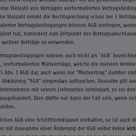
 eine Vielzahl von Verträgen vorformulierten Vertragsbedin
 Eine Vielzahl nimmt die Rechtsprechung schon bei 3 Vertr
ulierter Vertragsbedingungen können AGB vorliegen, wenn
uliert hat, zumindest zum Zeitpunkt des Vertragsabschluss
r weitere Verträge zu verwenden.
ertragsbedingungen müssen auch nicht als `AGB´ bezeichnet
n, vorformulierten Mietverträge, welche die meisten Verm
05 Abs. 1 BGB dar, auch wenn nur "Mietvertrag" darüber st
e Abkürzung "AGB" nirgendwo auftauchen. Dasselbe gilt auc
 Unternehmen mit seinen Lieferanten vereinbart, es sei de
ausgehandelt. Dies dürfte nur dann der Fall sein, wenn si
heiden.
olchen AGB eine Schriftformklausel enthalten, so ist auch 
er mit Ausnahme einer Änderung der AGB selbst keine Wirku