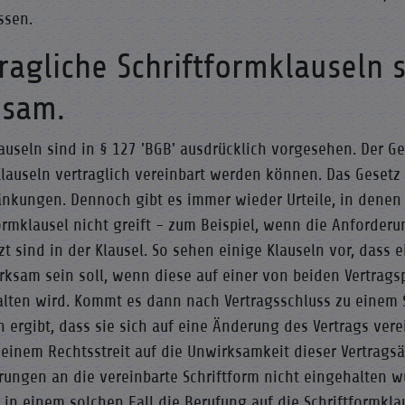
ssen.
ragliche Schriftformklauseln 
ksam.
auseln sind in § 127 'BGB' ausdrücklich vorgesehen. Der G
lauseln vertraglich vereinbart werden können. Das Gesetz 
änkungen. Dennoch gibt es immer wieder Urteile, in denen
ormklausel nicht greift - zum Beispiel, wenn die Anforder
zt sind in der Klausel. So sehen einige Klauseln vor, dass
rksam sein soll, wenn diese auf einer von beiden Vertrag
alten wird. Kommt es dann nach Vertragsschluss zu einem 
 ergibt, dass sie sich auf eine Änderung des Vertrags vere
 einem Rechtsstreit auf die Unwirksamkeit dieser Vertragsä
rungen an die vereinbarte Schriftform nicht eingehalten w
 in einem solchen Fall die Berufung auf die Schriftformkla