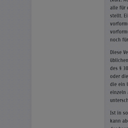
alle für
stellt.
vorform
vorform
noch fü
Diese V
übliche
des § 3
oder di
die ein
einzeln 
untersc
Ist in s
kann ab