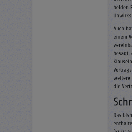
beiden P
Unwirks
Auch ha
einem V
vereinba
besagt,
Klauseln
Vertrag
weitere 
die Vert
Schr
Das bish
enthalt
(kurz: 