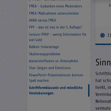
i
FMEA - Gedanken eines Moderators
FMEA-Maßnahmen unterscheiden
HARA versus FMEA
PPF - Was ist neu in der 5. Auflage?
Service-PPAP - wenig Information für
1
viel Geld
Balkon-Solaranlage
Skalierungsprobleme
Sinn
Wasserstoffautos vs. Atmosphäre
Chat-Jargon und Emoticons
Schriftl
PowerPoint-Präsentationen können
hat scho
Spaß machen
heißt, i
Schriftformklauseln und mündliche
Vereinbarungen
Vereinb
Nebenab
vermutet