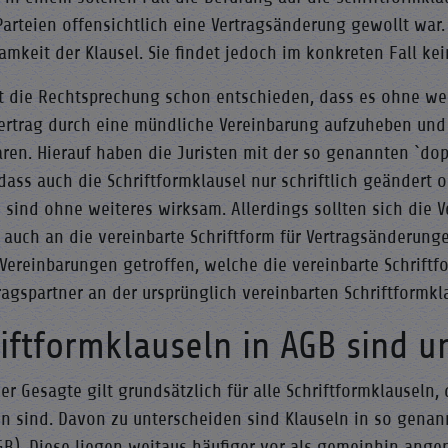
arteien offensichtlich eine Vertragsänderung gewollt war. 
amkeit der Klausel. Sie findet jedoch im konkreten Fall k
t die Rechtsprechung schon entschieden, dass es ohne weit
ertrag durch eine mündliche Vereinbarung aufzuheben und
ren. Hierauf haben die Juristen mit der so genannten `dopp
 dass auch die Schriftformklausel nur schriftlich geänder
 sind ohne weiteres wirksam. Allerdings sollten sich die 
s auch an die vereinbarte Schriftform für Vertragsänderung
Vereinbarungen getroffen, welche die vereinbarte Schriftfo
ragspartner an der ursprünglich vereinbarten Schriftformkl
iftformklauseln in AGB sind u
er Gesagte gilt grundsätzlich für alle Schriftformklauseln,
en sind. Davon zu unterscheiden sind Klauseln in so gen
AGB). Diese liegen weitaus häufiger vor als gemeinhin an