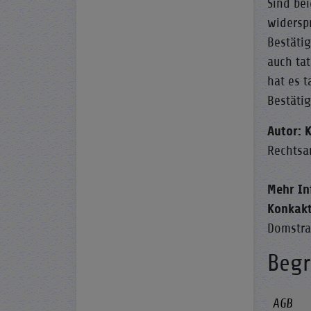
Sind be
widerspr
Bestäti
auch ta
hat es 
Bestäti
Autor: 
Rechtsa
Mehr In
Konkakt
Domstra
Begr
AGB