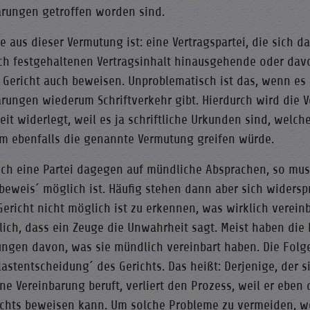
arungen getroffen worden sind.
e aus dieser Vermutung ist: eine Vertragspartei, die sich da
lich festgehaltenen Vertragsinhalt hinausgehende oder da
r Gericht auch beweisen. Unproblematisch ist das, wenn es
arungen wiederum Schriftverkehr gibt. Hierdurch wird die 
eit widerlegt, weil es ja schriftliche Urkunden sind, welc
m ebenfalls die genannte Vermutung greifen würde.
sich eine Partei dagegen auf mündliche Absprachen, so mus
beweis´ möglich ist. Häufig stehen dann aber sich widers
Gericht nicht möglich ist zu erkennen, was wirklich vereinb
lich, dass ein Zeuge die Unwahrheit sagt. Meist haben die 
ungen davon, was sie mündlich vereinbart haben. Die Folg
astentscheidung´ des Gerichts. Das heißt: Derjenige, der s
ne Vereinbarung beruft, verliert den Prozess, weil er ebe
ichts beweisen kann. Um solche Probleme zu vermeiden, wer