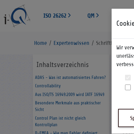
ISO 26262
QM
EXPERT
Cooki
Home
Expertenwissen
Schriftformklau
Wir ver
unerläs
Inhaltsverzeichnis
verbess
ADAS - Was ist automatisiertes Fahren?
Controllability
Aus ISO/TS 16949:2009 wird IATF 16949
Besondere Merkmale aus praktischer
Sicht
S
Control Plan ist nicht gleich
Schri
Kontrollplan
oder 
D-FMEA - Wie man Fehler definiert