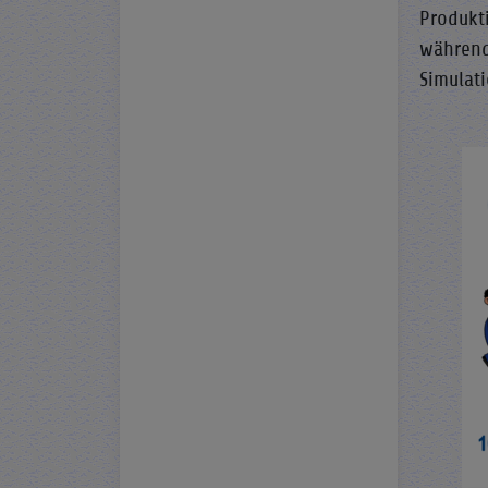
Produkt
während
Simulat