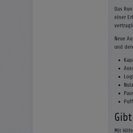
Das Run
einer E
vertragl
Neue Au
und der
Kap
Aus
Log
Nut
Pau
Puf
Gibt
Mit Hil