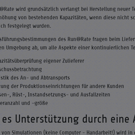
@Rate wird grundsätzlich verlangt bei Herstellung neuer 
rhöhung von bestehenden Kapazitäten, wenn diese nicht s
ich festgelegt wurden.
sführungsbestimmungen des Run@Rate fragen beim Liefer
en Umgebung ab, um alle Aspekte einer kontinuierlichen Te
azitätsüberprüfung eigener Zulieferer
schussbetrachtung
istik des An- und Abtransports
zung der Produktionseinrichtungen für andere Kunden
sen-, Rüst-, Instandsetzungs- und Ausfallzeiten
feranzahl und -größe
 es Unterstützung durch eine 
fe von Simulationen (keine Computer - Handarbeit!) wird in