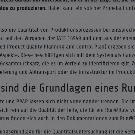
los zu produzieren.
Dabei kann ein solcher Probelauf unt
also die Quantität von Produktionsprozessen bei entsprech
nd auf den Vorgaben der IATF 16949 und dem aus der ehem
ed Product Quality Planning and Control Plan) ergeben si
 Aspekte. Diese beschäftigen sich mit dem System als Gan
Gesamtdurchsatz, die es im Vorfeld zu identifizieren gilt. 
eferung und Abtransport oder die Infrastruktur im Produkt
 sind die Grundlagen eines R
e und PPAP lassen sich nicht voneinander trennen. Die im
sich rein auf die Qualität der Teile, die für ein Run@Rate
atus finden sich auch in den Dokumentationen zum Run@R
ngsgrundlage für die Quantitätsuntersuchung ist die vertr