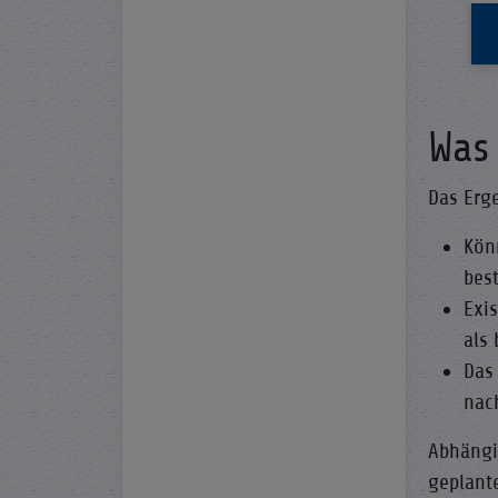
Was
Das Erg
Kön
bes
Exis
als
Das
nac
Abhängi
geplant