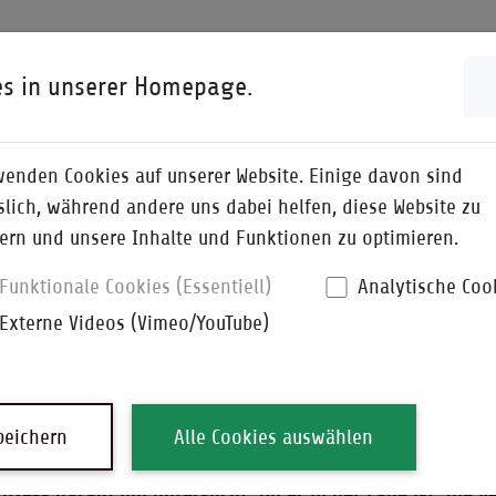
ENWISSEN
I-QPEDIA
DOWNLOADS
es in unserer Homepage.
nanalyse
wenden Cookies auf unserer Website. Einige davon sind
slich, während andere uns dabei helfen, diese Website zu
ern und unsere Inhalte und Funktionen zu optimieren.
n@Rate und Schwachste
Funktionale Cookies (Essentiell)
Analytische Coo
Externe Videos (Vimeo/YouTube)
ch "2-Tages-Produktion" oder "Production Trial Run" genan
erschied zwischen PPAP und 
bei PPAP / PPF der Fokus auf der Qualität der Teile liegt, 
peichern
Alle Cookies auswählen
ergrund. Dabei müssen natürlich auch die Qualitätsanforder
rozess darauf hin untersucht, ob er in der Lage ist, die 