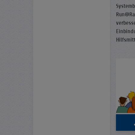
Systemb
Run@Rat
verbess
Einbind
Hilfsmit