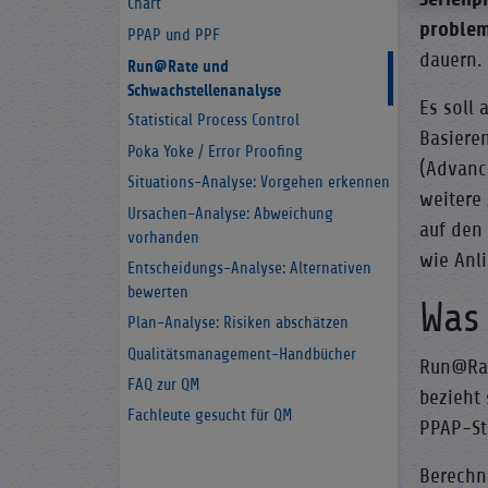
Chart
problem
PPAP und PPF
dauern.
Run@Rate und
Schwachstellenanalyse
Es soll 
Statistical Process Control
Basiere
Poka Yoke / Error Proofing
(Advanc
Situations-Analyse: Vorgehen erkennen
weitere
Ursachen-Analyse: Abweichung
auf den 
vorhanden
wie Anli
Entscheidungs-Analyse: Alternativen
bewerten
Was
Plan-Analyse: Risiken abschätzen
Qualitätsmanagement-Handbücher
Run@Rat
FAQ zur QM
bezieht 
Fachleute gesucht für QM
PPAP-St
Berechnu