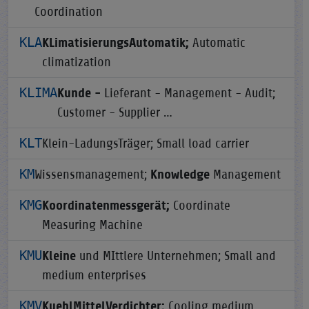
Coordination
KLA
KLimatisierungsAutomatik;
Automatic
climatization
KLIMA
Kunde -
Lieferant - Management - Audit;
Customer - Supplier …
KLT
Klein-LadungsTräger; Small load carrier
KM
Wissensmanagement;
Knowledge
Management
KMG
Koordinatenmessgerät;
Coordinate
Measuring Machine
KMU
Kleine
und MIttlere Unternehmen; Small and
medium enterprises
KMV
KuehlMittelVerdichter;
Cooling medium