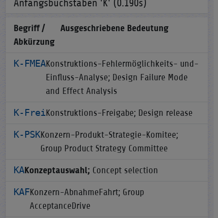
Anfangsbuchstaben 'K' (0.190s)
Begriff /
Ausgeschriebene Bedeutung
Abkürzung
K-FMEA
Konstruktions-Fehlermöglichkeits- und-
Einfluss-Analyse; Design Failure Mode
and Effect Analysis
K-Frei
Konstruktions-Freigabe; Design release
K-PSK
Konzern-Produkt-Strategie-Komitee;
Group Product Strategy Committee
KA
Konzeptauswahl;
Concept selection
KAF
Konzern-AbnahmeFahrt; Group
AcceptanceDrive