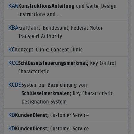
KAW
KonstruktionsAnleitung
und Werte; Design
instructions and …
KBA
Kraftfahrt-Bundesamt; Federal Motor
Transport Authority
KC
Konzept-Clinic; Concept Clinic
KCC
Schlüsselsteuerungsmerkmal;
Key Control
Characteristic
KCDS
System zur Bezeichnung von
Schlüsselmerkmalen;
Key Characteristic
Designation System
KD
KundenDienst;
Customer Service
KD
KundenDienst;
Customer Service