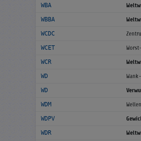
WBA
Weltw
WBBA
Weltw
WCDC
Zentr
WCET
Worst
WCR
Weltw
WD
Wank-
WD
Verwu
WDM
Welle
WDPV
Gewic
WDR
Weltw