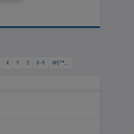
X
Y
Z
0-9
@$^*…