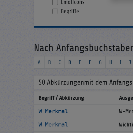
Emoticons
Begriffe
Nach Anfangsbuchstabe
A
B
C
D
E
F
G
H
I
J
50 Abkürzungenmit dem Anfangsb
Begriff / Abkürzung
Ausge
W Merkmal
W
-Mer
W-Merkmal
Wicht