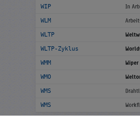
WIP
In Arb
WLM
Arbei
WLTP
Weltw
WLTP-Zyklus
World
WMM
Wiper
WMO
Welto
WMS
Draht
WMS
Workf