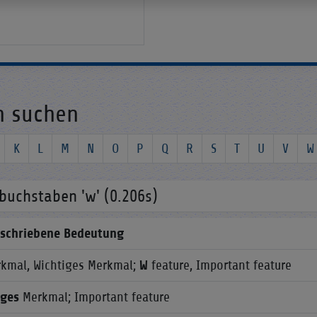
n suchen
K
L
M
N
O
P
Q
R
S
T
U
V
W
uchstaben 'w' (0.206s)
schriebene Bedeutung
kmal, Wichtiges Merkmal;
W
feature, Important feature
iges
Merkmal; Important feature