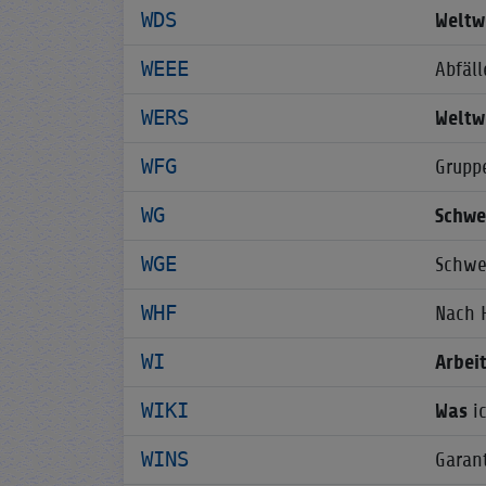
WDS
Weltw
WEEE
Abfäl
WERS
Weltw
WFG
Grup
WG
Schwe
WGE
Schwe
WHF
Nach 
WI
Arbei
WIKI
Was
ic
WINS
Garan