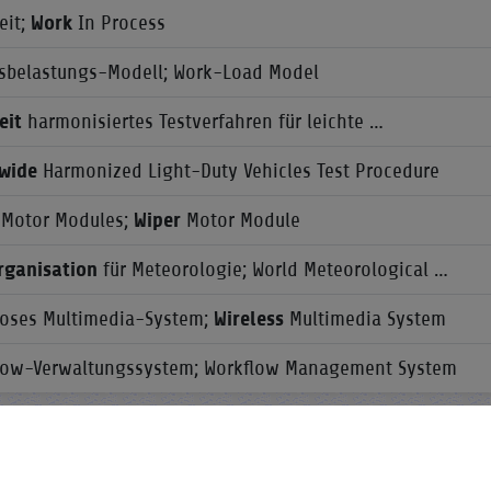
eit;
Work
In Process
tsbelastungs-Modell; Work-Load Model
eit
harmonisiertes Testverfahren für leichte …
wide
Harmonized Light-Duty Vehicles Test Procedure
Motor Modules;
Wiper
Motor Module
rganisation
für Meteorologie; World Meteorological …
loses Multimedia-System;
Wireless
Multimedia System
low-Verwaltungssystem; Workflow Management System