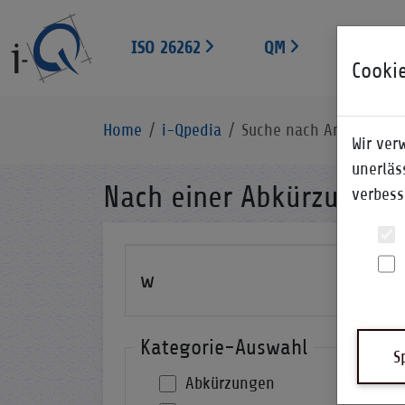
ISO 26262
QM
EXPERT
Cooki
Home
i-Qpedia
Suche nach Anfangsbuc
Wir ver
unerläs
Nach einer Abkürzung s
verbess
Kategorie-Auswahl
S
Abkürzungen