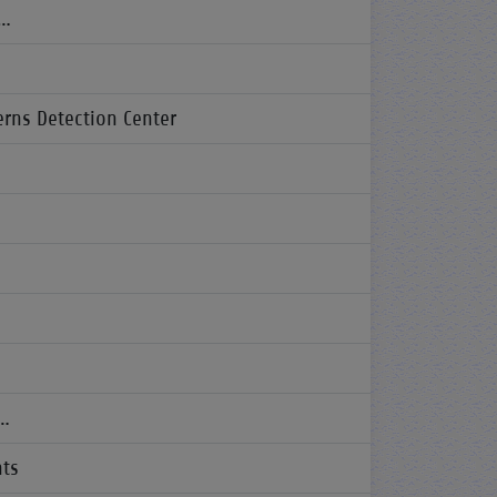
 …
rns Detection Center
 …
ts