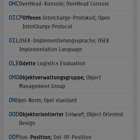
OHC
OverHead-Konsole; OverHead Console
OICP
Offenes
Intercharge-Protokoll; Open
InterCharge Protocol
OIL
OSEK-Implementierungssprache; OSEK
Implementation Language
OLE
Odette
Logistics Evaluation
OMG
Objektverwaltungsgruppe;
Object
Management Group
ON
Opel-Norm; Opel standard
OOD
Objektorientierter
Entwurf; Object Oriented
Design
OOP
Aus-
Position;
Out-Of-Position