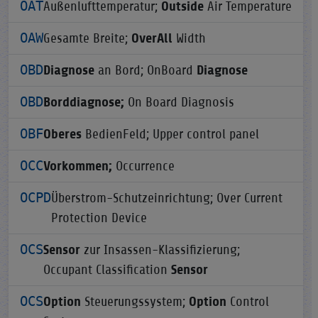
OAT
Außenlufttemperatur;
Outside
Air Temperature
OAW
Gesamte Breite;
OverAll
Width
OBD
Diagnose
an Bord; OnBoard
Diagnose
OBD
Borddiagnose;
On Board Diagnosis
OBF
Oberes
BedienFeld; Upper control panel
OCC
Vorkommen;
Occurrence
OCPD
Überstrom-Schutzeinrichtung; Over Current
Protection Device
OCS
Sensor
zur Insassen-Klassifizierung;
Occupant Classification
Sensor
OCS
Option
Steuerungssystem;
Option
Control