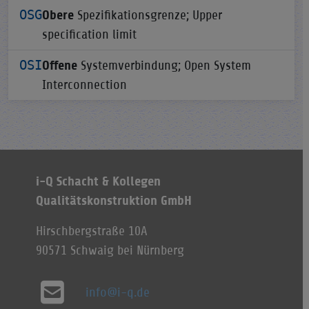
OSG
Obere
Spezifikationsgrenze; Upper
specification limit
OSI
Offene
Systemverbindung; Open System
Interconnection
i-Q Schacht & Kollegen
Qualitätskonstruktion GmbH
Hirschbergstraße 10A
90571 Schwaig bei Nürnberg
info@i-q.de