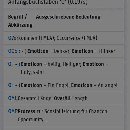
Anfangsbuchstaben 'O' (0.197s)
Begriff /
Ausgeschriebene Bedeutung
Abkürzung
O
Vorkommen (FMEA); Occurrence (FMEA)
O0o:-)
Emoticon -
Denker;
Emoticon -
Thinker
O:-)
Emoticon -
heilig, Heiliger;
Emoticon -
holy, saint
O:-)
Emoticon -
Ein Engel;
Emoticon -
An angel
OAL
Gesamte Länge;
OverAll
Length
OAP
Prozess
zur Sensibilisierung für Chancen;
Opportunity …