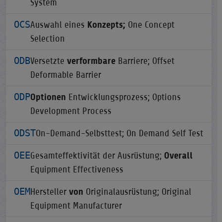
System
OCS
Auswahl eines
Konzepts;
One Concept
Selection
ODB
Versetzte
verformbare
Barriere; Offset
Deformable Barrier
ODP
Optionen
Entwicklungsprozess; Options
Development Process
ODST
On-Demand-Selbsttest; On Demand Self Test
OEE
Gesamteffektivität der Ausrüstung;
Overall
Equipment Effectiveness
OEM
Hersteller
von
Originalausrüstung; Original
Equipment Manufacturer