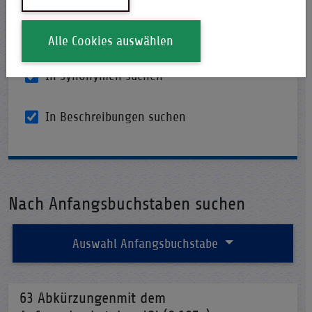
Begriffe
Alle Cookies auswählen
In Synonymen suchen
In Beschreibungen suchen
Nach Anfangsbuchstaben suchen
Auswahl Anfangsbuchstabe
63 Abkürzungenmit dem