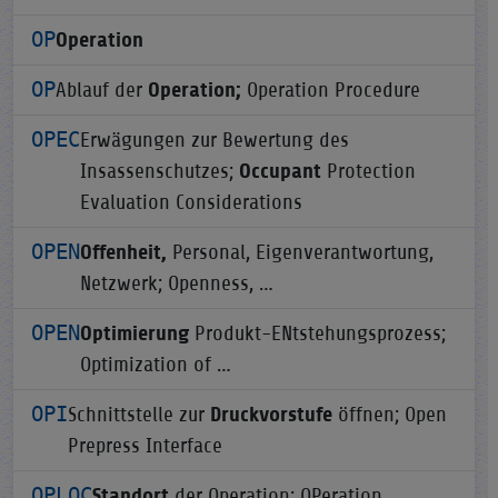
OP
Operation
OP
Ablauf der
Operation;
Operation Procedure
OPEC
Erwägungen zur Bewertung des
Insassenschutzes;
Occupant
Protection
Evaluation Considerations
OPEN
Offenheit,
Personal, Eigenverantwortung,
Netzwerk; Openness, …
OPEN
Optimierung
Produkt-ENtstehungsprozess;
Optimization of …
OPI
Schnittstelle zur
Druckvorstufe
öffnen; Open
Prepress Interface
OPLOC
Standort
der Operation; OPeration