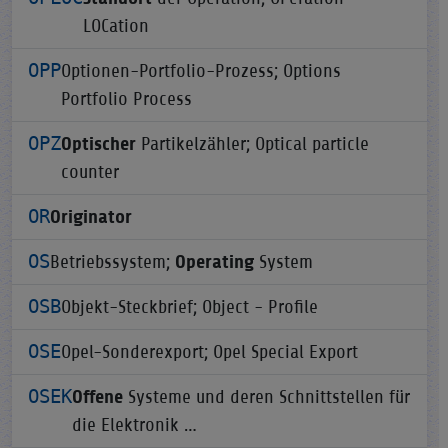
LOCation
OPP
Optionen-Portfolio-Prozess; Options
Portfolio Process
OPZ
Optischer
Partikelzähler; Optical particle
counter
OR
Originator
OS
Betriebssystem;
Operating
System
OSB
Objekt-Steckbrief; Object - Profile
OSE
Opel-Sonderexport; Opel Special Export
OSEK
Offene
Systeme und deren Schnittstellen für
die Elektronik …