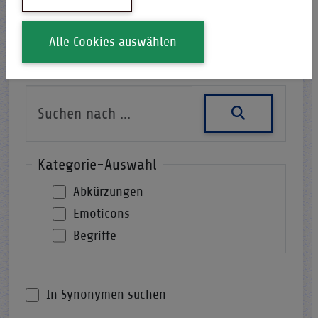
Alle Cookies auswählen
Nach einer Abkürzung suchen
Kategorie-Auswahl
Abkürzungen
Emoticons
Begriffe
In Synonymen suchen