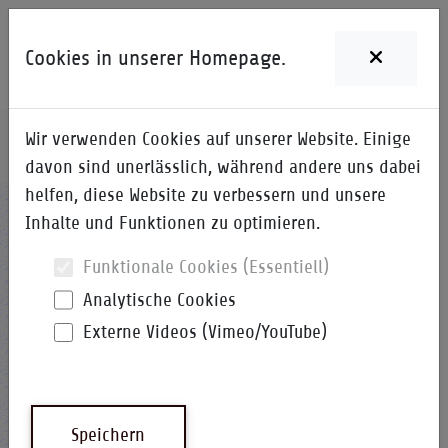
Cookies in unserer Homepage.
Wir verwenden Cookies auf unserer Website. Einige
Home
i-Qpedia
Detail zum Begriff
davon sind unerlässlich, während andere uns dabei
helfen, diese Website zu verbessern und unsere
TvJ
Inhalte und Funktionen zu optimieren.
Funktionale Cookies (Essentiell)
Analytische Cookies
Externe Videos (Vimeo/YouTube)
Test von Jac
Test von Jac
www.testvonJac.de
Speichern