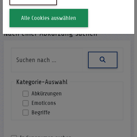
i-Qpedia
Abkürzung
Alle Cookies auswählen
Nach einer Abkürzung suchen
Kategorie-Auswahl
Abkürzungen
Emoticons
Begriffe