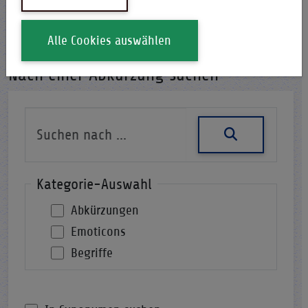
i-Qpedia
Abkürzung
Alle Cookies auswählen
Nach einer Abkürzung suchen
Kategorie-Auswahl
Abkürzungen
Emoticons
Begriffe