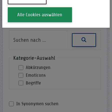
Alle Cookies auswählen
Nach einer Abkürzung suchen
Kategorie-Auswahl
Abkürzungen
Emoticons
Begriffe
In Synonymen suchen