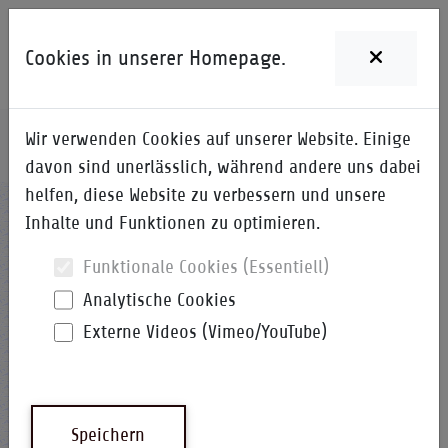
Cookies in unserer Homepage.
Wir verwenden Cookies auf unserer Website. Einige
Home
i-Qpedia
Detail zum Begriff
davon sind unerlässlich, während andere uns dabei
helfen, diese Website zu verbessern und unsere
GBOP
Inhalte und Funktionen zu optimieren.
Funktionale Cookies (Essentiell)
Analytische Cookies
Externe Videos (Vimeo/YouTube)
Global Bill of Process
i-Qpedia
Abkürzung
Speichern