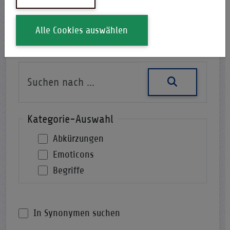
Alle Cookies auswählen
Nach einer Abkürzung suchen
Kategorie-Auswahl
Abkürzungen
Emoticons
Begriffe
In Synonymen suchen