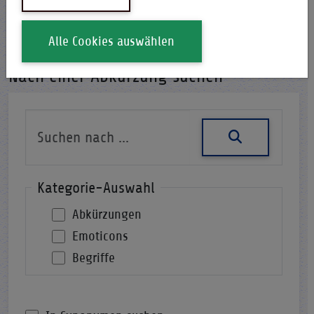
i-Qpedia
Abkürzung
Alle Cookies auswählen
Nach einer Abkürzung suchen
Kategorie-Auswahl
Abkürzungen
Emoticons
Begriffe