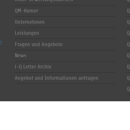
QM-Humor
Q
Unternehmen
Q
Leistungen
Q
t
Fragen und Angebote
Q
News
Q
i-Q Letter Archiv
Q
Angebot und Informationen anfragen
Q
Q
Datenschutz
|
Impressum