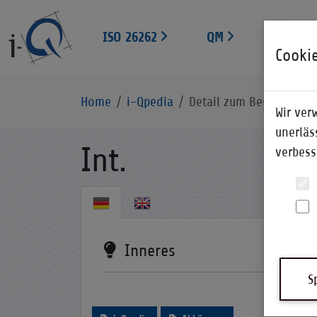
ISO 26262
QM
EXPERT
Cooki
Home
i-Qpedia
Detail zum Begriff
Wir ver
unerläs
Int.
verbess
Inneres
S