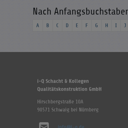
Nach Anfangsbuchstabe
A
B
C
D
E
F
G
H
I
J
i-Q Schacht & Kollegen
Qualitätskonstruktion GmbH
Hirschbergstraße 10A
90571 Schwaig bei Nürnberg
info@i-q.de