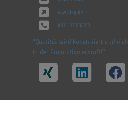
www.i-q.de
0911 95056508
Qualität wird konstruiert und nich
in der Produktion erprüft!
© 1998 - 2026 i-Q Schacht & Kollegen
Qualitätskonstruktion GmbH