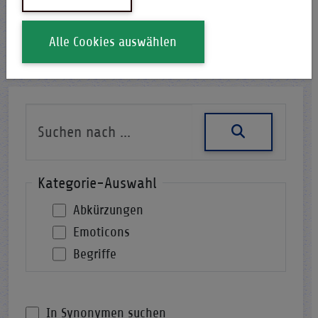
i-Qpedia
Abkürzung
Alle Cookies auswählen
Nach einer Abkürzung suchen
Kategorie-Auswahl
Abkürzungen
Emoticons
Begriffe
In Synonymen suchen