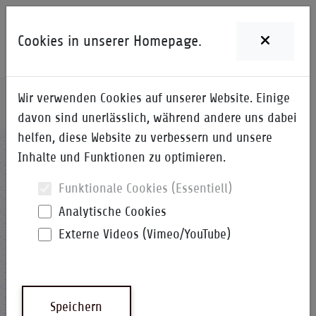
Cookies in unserer Homepage.
Wir verwenden Cookies auf unserer Website. Einige
Home
i-Qpedia
Detail zum Begriff
davon sind unerlässlich, während andere uns dabei
helfen, diese Website zu verbessern und unsere
KK
Inhalte und Funktionen zu optimieren.
Funktionale Cookies (Essentiell)
Analytische Cookies
Externe Videos (Vimeo/YouTube)
Konnektivitäts-Koordination
Sobald bei einem Provider eine Domain
registriert wurde, wird diese bei der jeweils
zuständigen Vergabestelle (NIC) gemeldet
Speichern