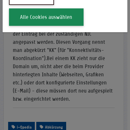
bzw. in deren Datenbank eingetragen. Bei
de-Domains ist das zum Beispiel die DENIC
Alle Cookies auswählen
eG (www.denic.de).Wenn man mit seiner
Domain den Provider wechseln möchte, muss
der Eintrag bei der zuständigen NIC
angepasst werden. Diesen Vorgang nennt
man abgekürzt "KK" (für "Konnektivitäts-
Koordination").Bei einem KK zieht nur die
Domain um, nicht aber die beim Provider
hinterlegten Inhalte (Webseiten, Grafiken
etc.) oder dort konfigurierte Einstellungen
(E-Mail) - diese müssen dort neu aufgespielt
bzw. eingerichtet werden.
i-Qpedia
Abkürzung