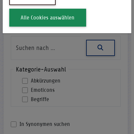
Alle Cookies auswählen
Nach einer Abkürzung suchen
Kategorie-Auswahl
Abkürzungen
Emoticons
Begriffe
In Synonymen suchen