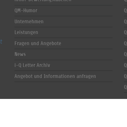
QM-Humor
Q
Unternehmen
Q
Leistungen
Q
t
Fragen und Angebote
Q
News
Q
i-Q Letter Archiv
Q
Angebot und Informationen anfragen
Q
Q
Datenschutz
|
Impressum