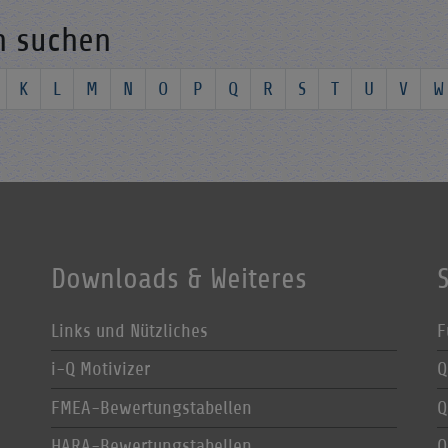
n suchen
K
L
M
N
O
P
Q
R
S
T
U
V
W
Downloads & Weiteres
Links und Nützliches
F
i-Q Motivizer
Q
FMEA-Bewertungstabellen
Q
HARA-Bewertungstabellen
Q