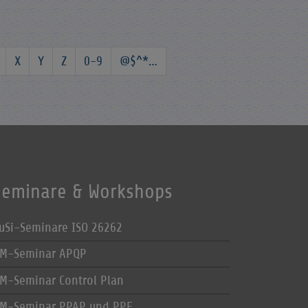
X
Y
Z
0-9
@$^*…
Seminare & Workshops
uSi-Seminare ISO 26262
M-Seminar APQP
M-Seminar Control Plan
M-Seminar PPAP und PPF