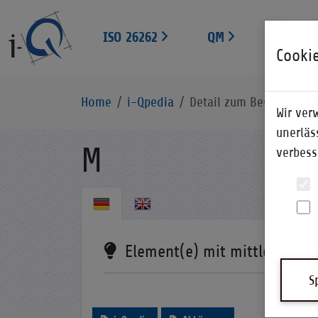
ISO 26262
QM
EXPERT
Cooki
Home
i-Qpedia
Detail zum Begriff
Wir ver
unerläs
M
verbess
Element(e) mit mittlerer Vor
S