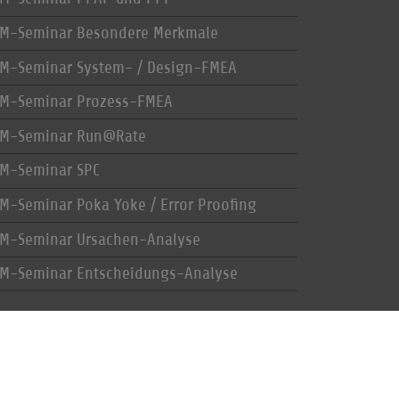
M-Seminar Besondere Merkmale
M-Seminar System- / Design-FMEA
M-Seminar Prozess-FMEA
M-Seminar Run@Rate
M-Seminar SPC
M-Seminar Poka Yoke / Error Proofing
M-Seminar Ursachen-Analyse
M-Seminar Entscheidungs-Analyse
Cookie-Einstellungen