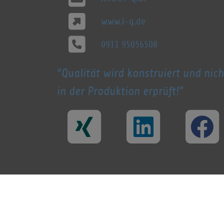
www.i-q.de
0911 95056508
Qualität wird konstruiert und nich
in der Produktion erprüft!
© 1998 - 2026 i-Q Schacht & Kollegen
Qualitätskonstruktion GmbH