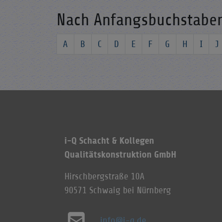
Nach Anfangsbuchstabe
A
B
C
D
E
F
G
H
I
J
i-Q Schacht & Kollegen
Qualitätskonstruktion GmbH
Hirschbergstraße 10A
90571 Schwaig bei Nürnberg
info@i-q.de