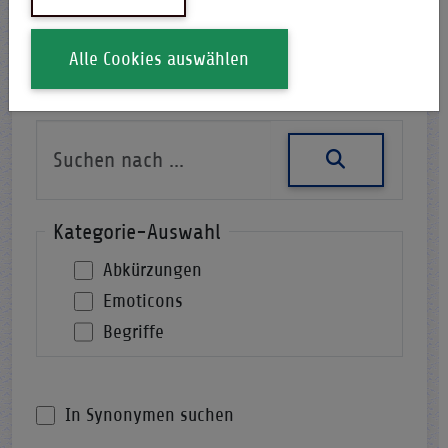
Alle Cookies auswählen
Nach einer Abkürzung suchen
Kategorie-Auswahl
Abkürzungen
Emoticons
Begriffe
In Synonymen suchen