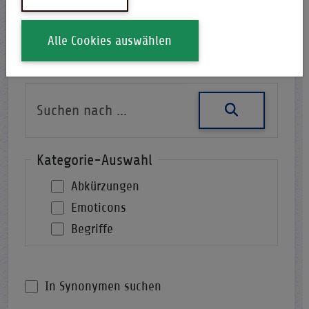
Alle Cookies auswählen
Nach einer Abkürzung suchen
Kategorie-Auswahl
Abkürzungen
Emoticons
Begriffe
In Synonymen suchen