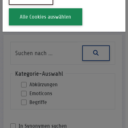
i-Qpedia
Abkürzung
Alle Cookies auswählen
Nach einer Abkürzung suchen
Kategorie-Auswahl
Abkürzungen
Emoticons
Begriffe
In Synonymen suchen