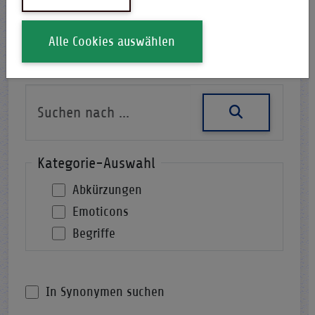
Alle Cookies auswählen
Nach einer Abkürzung suchen
Kategorie-Auswahl
Abkürzungen
Emoticons
Begriffe
In Synonymen suchen