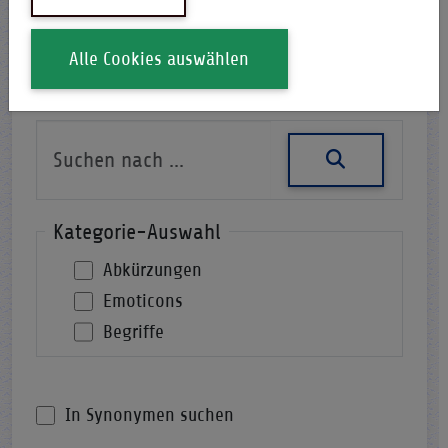
Alle Cookies auswählen
Nach einer Abkürzung suchen
Kategorie-Auswahl
Abkürzungen
Emoticons
Begriffe
In Synonymen suchen