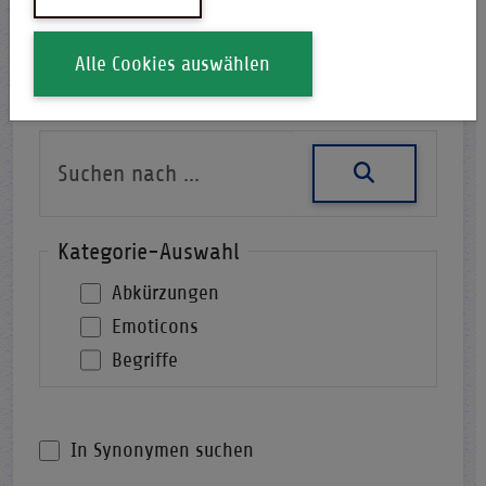
Alle Cookies auswählen
Nach einer Abkürzung suchen
Kategorie-Auswahl
Abkürzungen
Emoticons
Begriffe
In Synonymen suchen