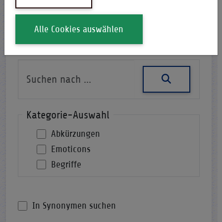
Alle Cookies auswählen
Nach einer Abkürzung suchen
Kategorie-Auswahl
Abkürzungen
Emoticons
Begriffe
In Synonymen suchen