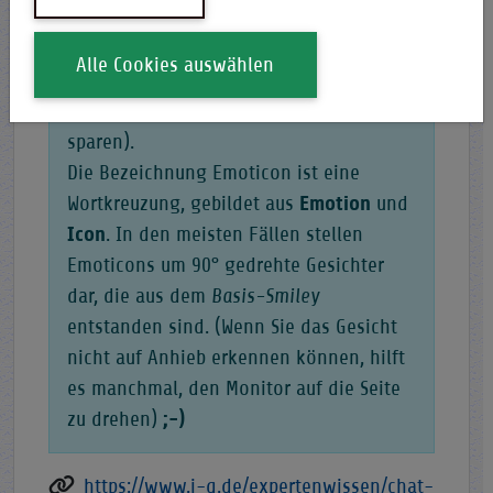
normalen Satzzeichen, die ein Smiley
nachbilden, um in E-Mails oder beim
Alle Cookies auswählen
Chat Stimmungs- und Gefühlszustände
auszudrücken (oder sich Schreibarbeit zu
sparen).
Die Bezeichnung Emoticon ist eine
Wortkreuzung, gebildet aus
Emotion
und
Icon
. In den meisten Fällen stellen
Emoticons um 90° gedrehte Gesichter
dar, die aus dem
Basis-Smiley
entstanden sind. (Wenn Sie das Gesicht
nicht auf Anhieb erkennen können, hilft
es manchmal, den Monitor auf die Seite
zu drehen)
;-)
https://www.i-q.de/expertenwissen/chat-