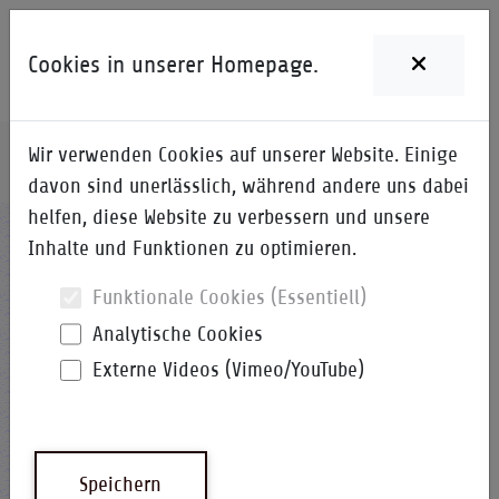
Cookies in unserer Homepage.
Wir verwenden Cookies auf unserer Website. Einige
Home
i-Qpedia
Detail zum Begriff
davon sind unerlässlich, während andere uns dabei
helfen, diese Website zu verbessern und unsere
:o)
Inhalte und Funktionen zu optimieren.
Funktionale Cookies (Essentiell)
Analytische Cookies
Externe Videos (Vimeo/YouTube)
Emoticon - Clown, auch Alternative
zu :-)
Speichern
Emoticons sind kleine Piktogramme aus